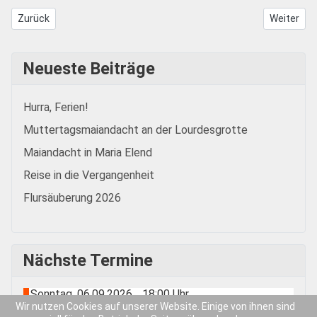
Vorheriger Beitrag: Brunch Weltkirche
Nächster B
Zurück
Weiter
Neueste Beiträge
Hurra, Ferien!
Muttertagsmaiandacht an der Lourdesgrotte
Maiandacht in Maria Elend
Reise in die Vergangenheit
Flursäuberung 2026
Nächste Termine
Sonntag, 06.09.2026
18:00 Uhr
-
Wir nutzen Cookies auf unserer Website. Einige von ihnen sind
Männerstammtisch