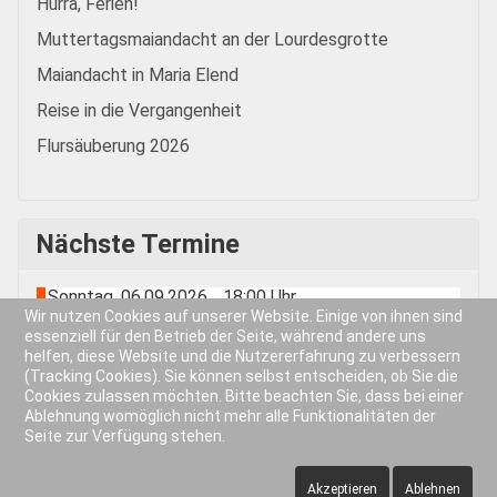
Hurra, Ferien!
Muttertagsmaiandacht an der Lourdesgrotte
Maiandacht in Maria Elend
Reise in die Vergangenheit
Flursäuberung 2026
Nächste Termine
Sonntag, 06.09.2026
18:00 Uhr
-
Wir nutzen Cookies auf unserer Website. Einige von ihnen sind
Männerstammtisch
essenziell für den Betrieb der Seite, während andere uns
Sonntag, 13.09.2026
helfen, diese Website und die Nutzererfahrung zu verbessern
(Tracking Cookies). Sie können selbst entscheiden, ob Sie die
Kolping-Kreuz-Fest
Cookies zulassen möchten. Bitte beachten Sie, dass bei einer
Samstag, 19.09.2026
Ablehnung womöglich nicht mehr alle Funktionalitäten der
Altpapiersammlung
Seite zur Verfügung stehen.
Samstag, 03.10.2026
Akzeptieren
Ablehnen
Landeswallfahrt nach Freising