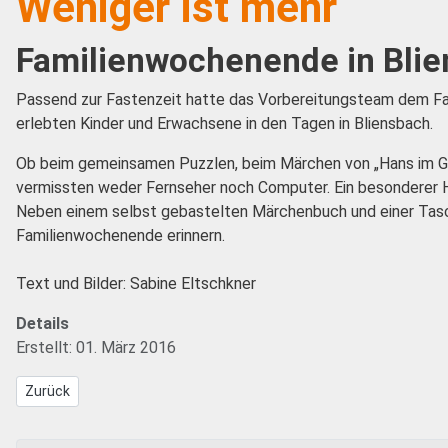
Weniger ist mehr
Familienwochenende in Bli
Passend zur Fastenzeit hatte das Vorbereitungsteam dem Fam
erlebten Kinder und Erwachsene in den Tagen in Bliensbach.
Ob beim gemeinsamen Puzzlen, beim Märchen von „Hans im Glüc
vermissten weder Fernseher noch Computer. Ein besonderer 
Neben einem selbst gebastelten Märchenbuch und einer Tasc
Familienwochenende erinnern.
Text und Bilder: Sabine Eltschkner
Details
Erstellt: 01. März 2016
Vorheriger Beitrag: Josefstag 2016
Zurück