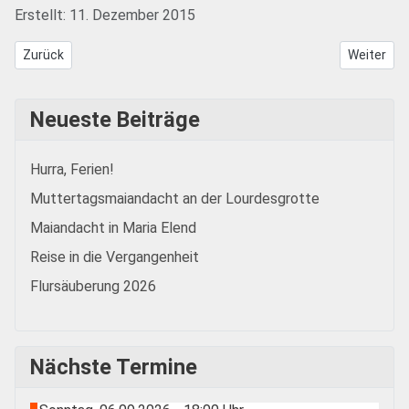
Erstellt: 11. Dezember 2015
Vorheriger Beitrag: Mitgliedertreffen und JHV 2016
Nächster B
Zurück
Weiter
Neueste Beiträge
Hurra, Ferien!
Muttertagsmaiandacht an der Lourdesgrotte
Maiandacht in Maria Elend
Reise in die Vergangenheit
Flursäuberung 2026
Nächste Termine