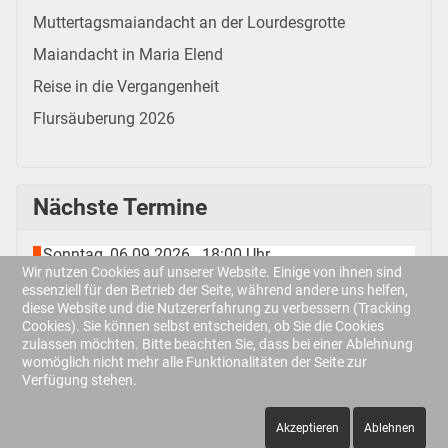
Muttertagsmaiandacht an der Lourdesgrotte
Maiandacht in Maria Elend
Reise in die Vergangenheit
Flursäuberung 2026
Nächste Termine
Sonntag, 06.09.2026
18:00 Uhr
-
Wir nutzen Cookies auf unserer Website. Einige von ihnen sind
Männerstammtisch
essenziell für den Betrieb der Seite, während andere uns helfen,
Sonntag, 13.09.2026
diese Website und die Nutzererfahrung zu verbessern (Tracking
Cookies). Sie können selbst entscheiden, ob Sie die Cookies
Kolping-Kreuz-Fest
zulassen möchten. Bitte beachten Sie, dass bei einer Ablehnung
Samstag, 19.09.2026
womöglich nicht mehr alle Funktionalitäten der Seite zur
Altpapiersammlung
Verfügung stehen.
Samstag, 03.10.2026
Akzeptieren
Ablehnen
Landeswallfahrt nach Freising