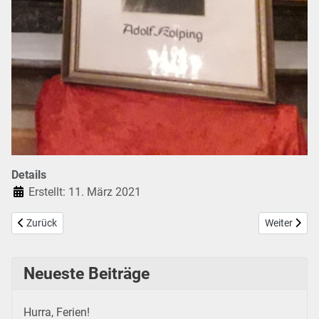
Details
Erstellt: 11. März 2021
Vorheriger Beitrag: Ostern 2021
Nächster Be
Zurück
Weiter
Neueste Beiträge
Hurra, Ferien!